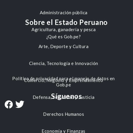
Administración pública
Sobre el Estado Peruano
Agricultura, ganadería y pesca
¿Qué es Gob.pe?
Arte, Deporte y Cultura
Ciencia, Tecnología e Innovación
Política de privacidad para el manejo de datos en
Comercio, Negocio y Emprendimiento
Gob.pe
Síguenos
Defensa, Seguridad y Justicia
Derechos Humanos
Economía y Finanzas