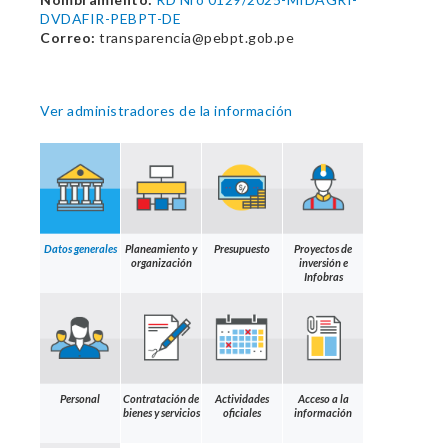
DVDAFIR-PEBPT-DE
Correo:
transparencia@pebpt.gob.pe
Ver administradores de la información
Datos generales
Planeamiento y
Presupuesto
Proyectos de
organización
inversión e
Infobras
Personal
Contratación de
Actividades
Acceso a la
bienes y servicios
oficiales
información