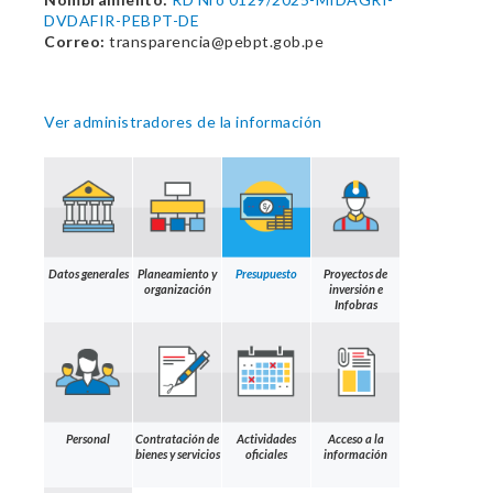
DVDAFIR-PEBPT-DE
Correo:
transparencia@pebpt.gob.pe
Ver administradores de la información
Datos generales
Planeamiento y
Presupuesto
Proyectos de
organización
inversión e
Infobras
Personal
Contratación de
Actividades
Acceso a la
bienes y servicios
oficiales
información