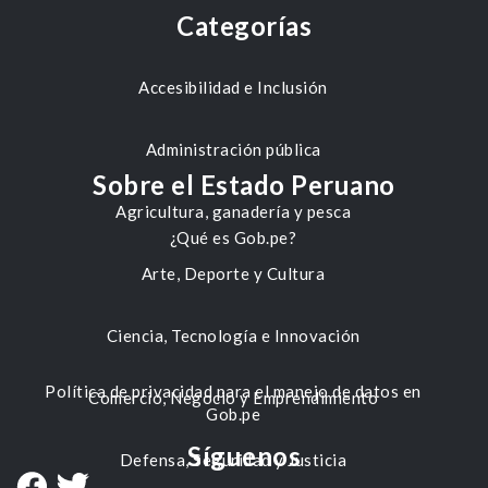
Categorías
Accesibilidad e Inclusión
Administración pública
Sobre el Estado Peruano
Agricultura, ganadería y pesca
¿Qué es Gob.pe?
Arte, Deporte y Cultura
Ciencia, Tecnología e Innovación
Política de privacidad para el manejo de datos en
Comercio, Negocio y Emprendimiento
Gob.pe
Síguenos
Defensa, Seguridad y Justicia