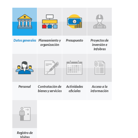
Datos generales
Planeamiento y
Presupuesto
Proyectos de
organización
inversión e
Infobras
Personal
Contratación de
Actividades
Acceso a la
bienes y servicios
oficiales
información
Registro de
Visitas