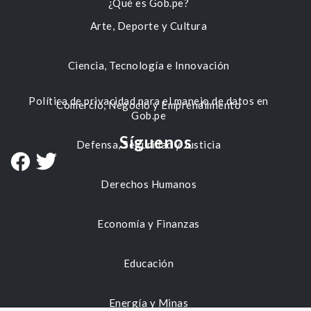
¿Qué es Gob.pe?
Arte, Deporte y Cultura
Ciencia, Tecnología e Innovación
Política de privacidad para el manejo de datos en
Comercio, Negocio y Emprendimiento
Gob.pe
Síguenos
Defensa, Seguridad y Justicia
Derechos Humanos
Economía y Finanzas
Educación
Energía y Minas