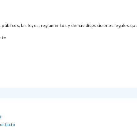
s públicos, las leyes, reglamentos y demás disposiciones legales qu
nte
e
contacto