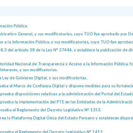
mación Pública
istrativo General, y sus modificatorias, cuyo TUO fue aprobado por
so a la Información Pública, y sus modificatorias, cuyo TUO fue apro
.3 del artículo 38 de la Ley N° 27444, y establece la publicación de div
toridad Nacional de Transparencia y Acceso a la Información Pública, 
Intereses, y sus modificatorias.
 Ley de Gobierno Digital, y sus modificatorias.
ba el Marco de Confianza Digital y dispone medidas para su fortalecim
eba disposiciones relativas a la administración del Portal del Estad
eba la implementación del PTE en las Entidades de la Administración
ueba el Reglamento del Decreto Legislativo N° 1353.
la Plataforma Digital Única del Estado Peruano y establecen disposic
ueba el Reglamento del Decreto Legislativo N° 1412.