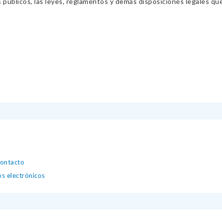
s públicos, las leyes, reglamentos y demás disposiciones legales qu
contacto
os electrónicos