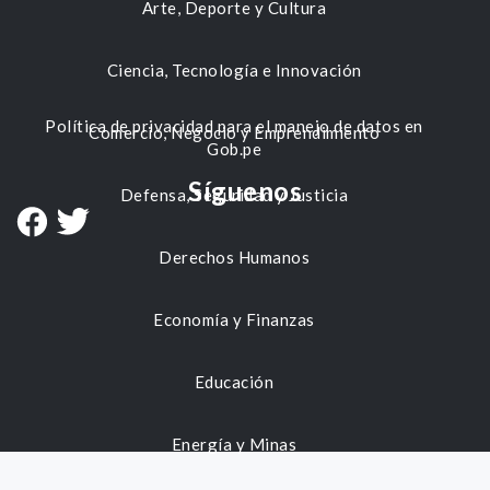
Arte, Deporte y Cultura
Ciencia, Tecnología e Innovación
Política de privacidad para el manejo de datos en
Comercio, Negocio y Emprendimiento
Gob.pe
Síguenos
Defensa, Seguridad y Justicia
Derechos Humanos
Economía y Finanzas
Educación
Energía y Minas