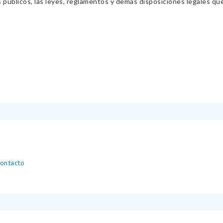
s públicos, las leyes, reglamentos y demás disposiciones legales qu
contacto