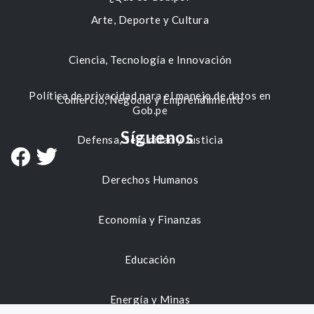
Arte, Deporte y Cultura
Ciencia, Tecnología e Innovación
Política de privacidad para el manejo de datos en
Comercio, Negocio y Emprendimiento
Gob.pe
Síguenos
Defensa, Seguridad y Justicia
Derechos Humanos
Economía y Finanzas
Educación
Energía y Minas