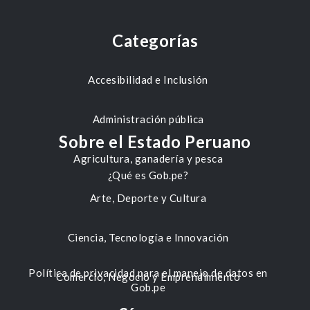
Categorías
Accesibilidad e Inclusión
Administración pública
Sobre el Estado Peruano
Agricultura, ganadería y pesca
¿Qué es Gob.pe?
Arte, Deporte y Cultura
Ciencia, Tecnología e Innovación
Política de privacidad para el manejo de datos en
Comercio, Negocio y Emprendimiento
Gob.pe