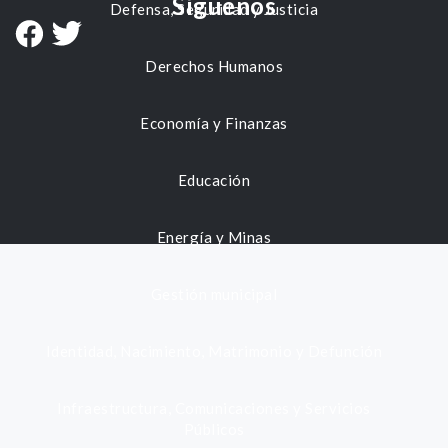
Síguenos
Defensa, Seguridad y Justicia
Derechos Humanos
Economía y Finanzas
Educación
Energía y Minas
Gestión municipal
Identidad, Nacimiento, Matrimonio y Defunción
Infraestructura, Comunicaciones y Servicios
Públicos