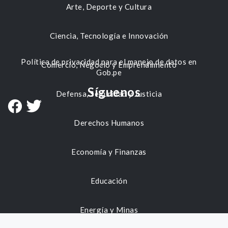
Arte, Deporte y Cultura
Ciencia, Tecnología e Innovación
Política de privacidad para el manejo de datos en
Comercio, Negocio y Emprendimiento
Gob.pe
Síguenos
Defensa, Seguridad y Justicia
Derechos Humanos
Economía y Finanzas
Educación
Energía y Minas