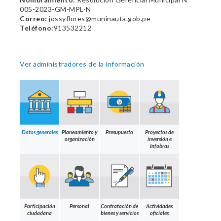
005-2023-GM-MPL-N
Correo:
jossyflores@muninauta.gob.pe
Teléfono:
913532212
Ver administradores de la información
Datos generales
Planeamiento y
Presupuesto
Proyectos de
organización
inversión e
Infobras
Participación
Personal
Contratación de
Actividades
ciudadana
bienes y servicios
oficiales