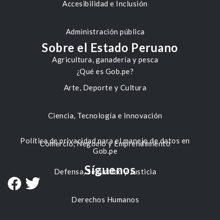
Accesibilidad e Inclusión
Administración pública
Sobre el Estado Peruano
Agricultura, ganadería y pesca
¿Qué es Gob.pe?
Arte, Deporte y Cultura
Ciencia, Tecnología e Innovación
Política de privacidad para el manejo de datos en
Comercio, Negocio y Emprendimiento
Gob.pe
Síguenos
Defensa, Seguridad y Justicia
Derechos Humanos