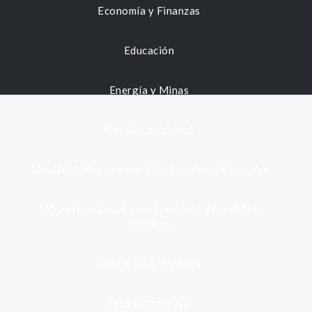
Economía y Finanzas
Educación
Energía y Minas
Gestión municipal
Identidad, Nacimiento, Matrimonio y Defunción
Infraestructura, Comunicaciones y Servicios
Públicos
Inmuebles y Vivienda
Medio Ambiente