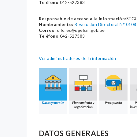
Teléfono:
042-527383
Responsable de acceso a la información:
SEG
Nombramiento:
Resolución Directoral N° 
Correo:
sflores@ugelsm.gob.pe
Teléfono:
042-527383
Ver administradores de la información
Datos generales
Planeamiento y
Presupuesto
P
organización
inver
DATOS GENERALES