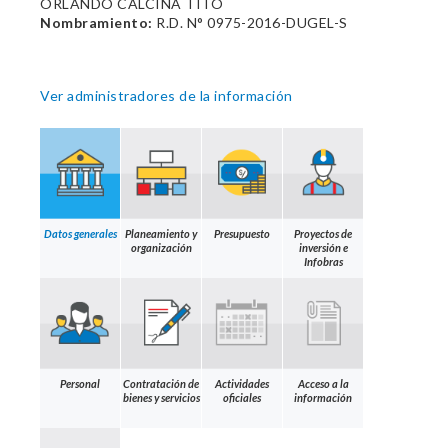
ORLANDO CALCINA TITO
Nombramiento:
R.D. N° 0975-2016-DUGEL-S
Ver administradores de la información
Datos generales
Planeamiento y
Presupuesto
Proyectos de
organización
inversión e
Infobras
Personal
Contratación de
Actividades
Acceso a la
bienes y servicios
oficiales
información