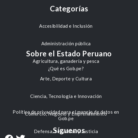
Categorías
Accesibilidad e Inclusión
Administración pública
Sobre el Estado Peruano
Agricultura, ganadería y pesca
¿Qué es Gob.pe?
Arte, Deporte y Cultura
Ciencia, Tecnología e Innovación
Política de privacidad para el manejo de datos en
Comercio, Negocio y Emprendimiento
Gob.pe
Síguenos
Defensa, Seguridad y Justicia