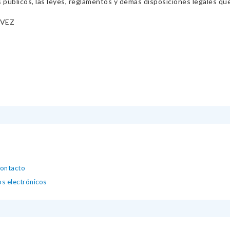
s públicos, las leyes, reglamentos y demás disposiciones legales qu
ÁVEZ
contacto
os electrónicos