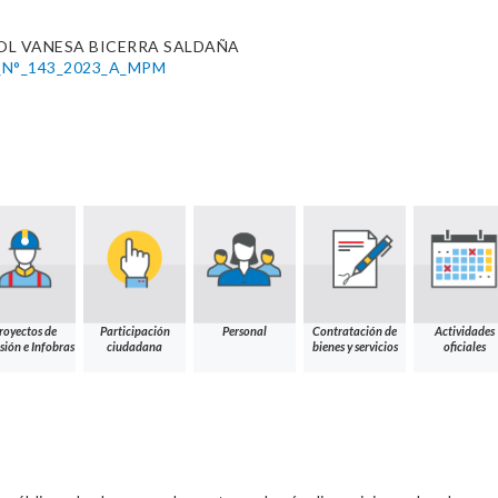
OL VANESA BICERRA SALDAÑA
N°_143_2023_A_MPM
royectos de
Participación
Personal
Contratación de
Actividades
sión e Infobras
ciudadana
bienes y servicios
oficiales