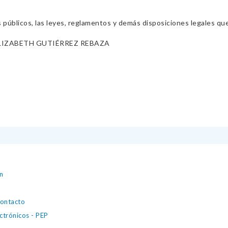
s públicos, las leyes, reglamentos y demás disposiciones legales qu
LIZABETH GUTIÉRREZ REBAZA
n
contacto
ectrónicos - PEP