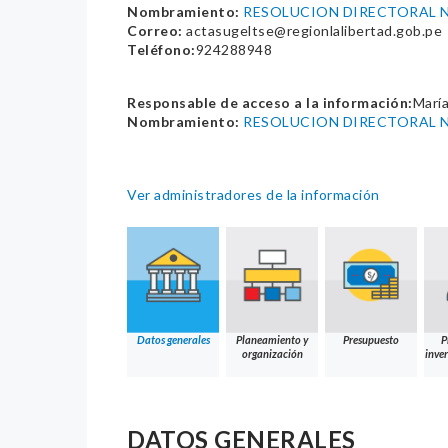
Nombramiento:
RESOLUCION DIRECTORAL N
Correo:
actasugeltse@regionlalibertad.gob.pe
Teléfono:
924288948
Responsable de acceso a la información:
Marí
Nombramiento:
RESOLUCION DIRECTORAL N
Ver administradores de la información
Datos generales
Planeamiento y
Presupuesto
P
organización
inver
DATOS GENERALES