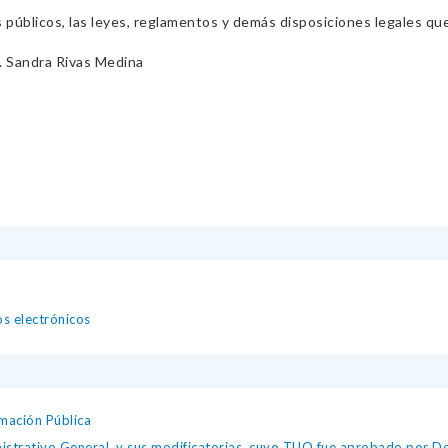
s públicos, las leyes, reglamentos y demás disposiciones legales qu
 Sandra Rivas Medina
os electrónicos
mación Pública
istrativo General, y sus modificatorias, cuyo TUO fue aprobado por