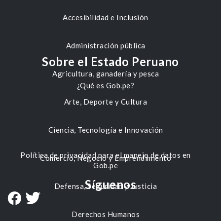
Accesibilidad e Inclusión
Administración pública
Sobre el Estado Peruano
Agricultura, ganadería y pesca
¿Qué es Gob.pe?
Arte, Deporte y Cultura
Ciencia, Tecnología e Innovación
Política de privacidad para el manejo de datos en
Comercio, Negocio y Emprendimiento
Gob.pe
Síguenos
Defensa, Seguridad y Justicia
Derechos Humanos