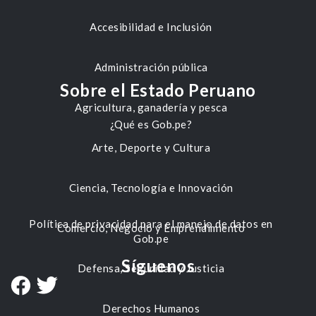
Accesibilidad e Inclusión
Administración pública
Sobre el Estado Peruano
Agricultura, ganadería y pesca
¿Qué es Gob.pe?
Arte, Deporte y Cultura
Ciencia, Tecnología e Innovación
Política de privacidad para el manejo de datos en
Comercio, Negocio y Emprendimiento
Gob.pe
Síguenos
Defensa, Seguridad y Justicia
Derechos Humanos