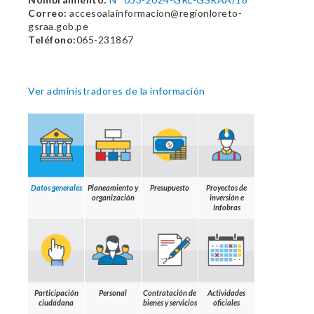
Correo:
accesoalainformacion@regionloreto-
gsraa.gob.pe
Teléfono:
065-231867
Ver administradores de la información
Datos generales
Planeamiento y
Presupuesto
Proyectos de
organización
inversión e
Infobras
Participación
Personal
Contratación de
Actividades
ciudadana
bienes y servicios
oficiales