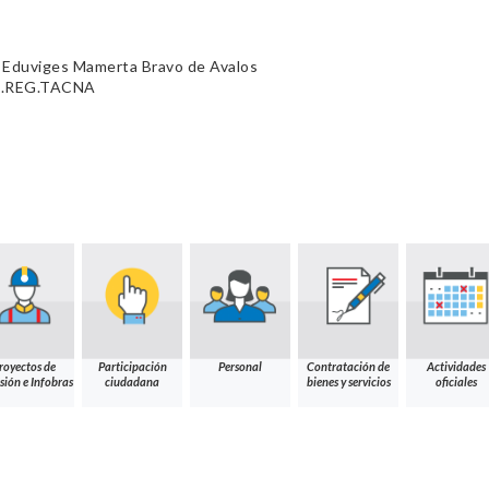
 Eduviges Mamerta Bravo de Avalos
B.REG.TACNA
royectos de
Participación
Personal
Contratación de
Actividades
sión e Infobras
ciudadana
bienes y servicios
oficiales