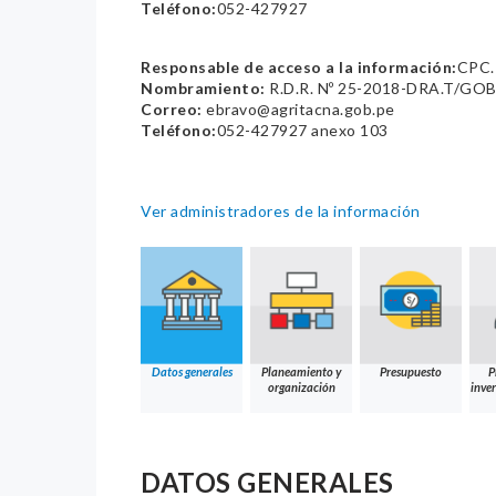
Teléfono:
052-427927
Responsable de acceso a la información:
CPC.
Nombramiento:
R.D.R. Nº 25-2018-DRA.T/GO
Correo:
ebravo@agritacna.gob.pe
Teléfono:
052-427927 anexo 103
Ver administradores de la información
Datos generales
Planeamiento y
Presupuesto
P
organización
inver
DATOS GENERALES