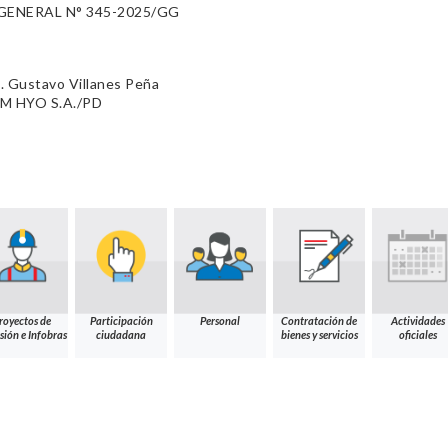
ENERAL N° 345-2025/GG
. Gustavo Villanes Peña
AM HYO S.A./PD
royectos de
Participación
Personal
Contratación de
Actividades
sión e Infobras
ciudadana
bienes y servicios
oficiales