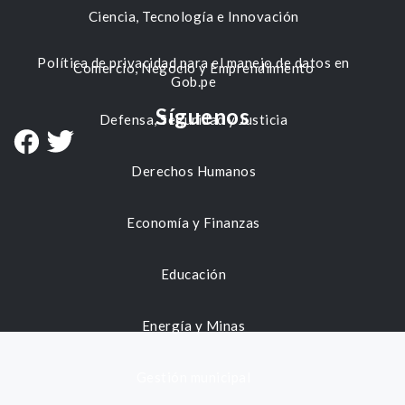
Ciencia, Tecnología e Innovación
Política de privacidad para el manejo de datos en
Comercio, Negocio y Emprendimiento
Gob.pe
Síguenos
Defensa, Seguridad y Justicia
Derechos Humanos
Economía y Finanzas
Educación
Energía y Minas
Gestión municipal