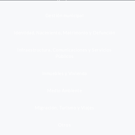
Gestión municipal
Identidad, Nacimiento, Matrimonio y Defunción
Infraestructura, Comunicaciones y Servicios
Públicos
Inmuebles y Vivienda
Medio Ambiente
Migración, Turismo y Viajes
Otros