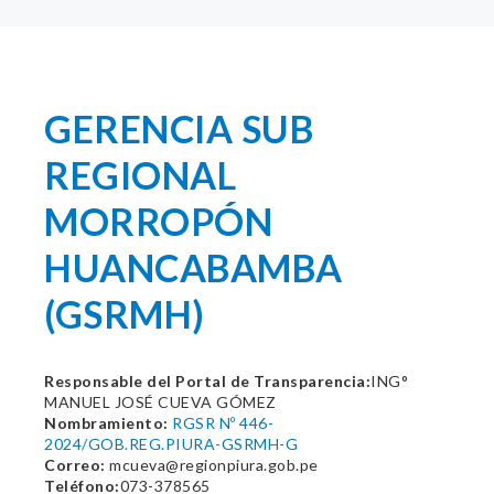
GERENCIA SUB
REGIONAL
MORROPÓN
HUANCABAMBA
(GSRMH)
Responsable del Portal de Transparencia:
ING°
MANUEL JOSÉ CUEVA GÓMEZ
Nombramiento:
RGSR Nº 446-
2024/GOB.REG.PIURA-GSRMH-G
Correo:
mcueva@regionpiura.gob.pe
Teléfono:
073-378565