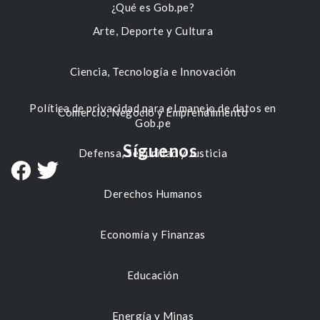
¿Qué es Gob.pe?
Arte, Deporte y Cultura
Ciencia, Tecnología e Innovación
Política de privacidad para el manejo de datos en
Comercio, Negocio y Emprendimiento
Gob.pe
Síguenos
Defensa, Seguridad y Justicia
Derechos Humanos
Economía y Finanzas
Educación
Energía y Minas