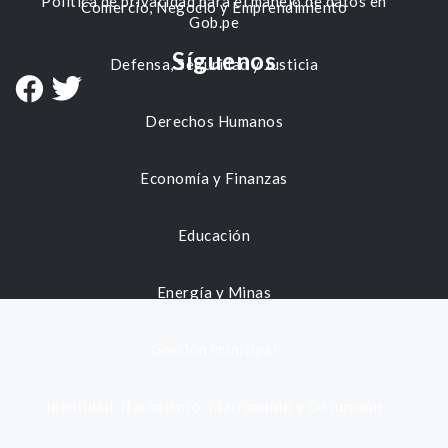
Política de privacidad para el manejo de datos en
Comercio, Negocio y Emprendimiento
Gob.pe
Síguenos
Defensa, Seguridad y Justicia
Derechos Humanos
Economía y Finanzas
Educación
Energía y Minas
Gestión municipal
Identidad, Nacimiento, Matrimonio y Defunción