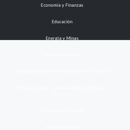
Economía y Finanzas
Educación
Energía y Minas
Gestión municipal
Identidad, Nacimiento, Matrimonio y Defunción
Infraestructura, Comunicaciones y Servicios
Públicos
Inmuebles y Vivienda
Medio Ambiente