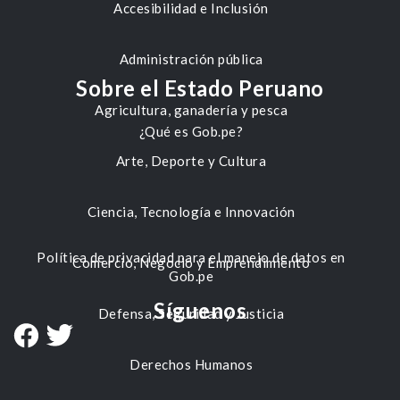
Accesibilidad e Inclusión
Administración pública
Sobre el Estado Peruano
Agricultura, ganadería y pesca
¿Qué es Gob.pe?
Arte, Deporte y Cultura
Ciencia, Tecnología e Innovación
Política de privacidad para el manejo de datos en
Comercio, Negocio y Emprendimiento
Gob.pe
Síguenos
Defensa, Seguridad y Justicia
Derechos Humanos