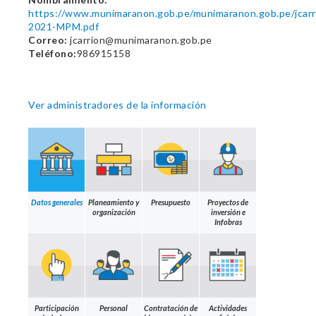
https://www.munimaranon.gob.pe/munimaranon.gob.pe/
2021-MPM.pdf
Correo:
jcarrion@munimaranon.gob.pe
Teléfono:
986915158
Ver administradores de la información
Datos generales
Planeamiento y
Presupuesto
Proyectos de
organización
inversión e
Infobras
Participación
Personal
Contratación de
Actividades