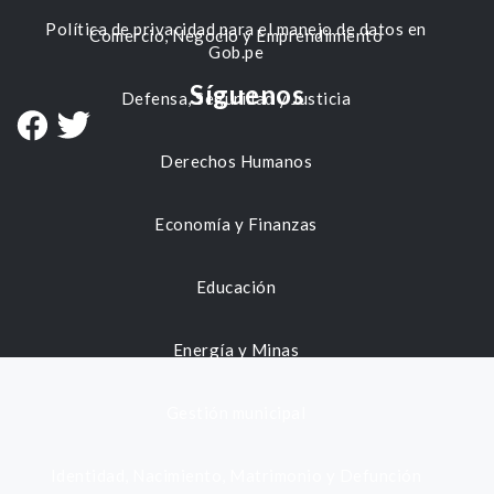
Política de privacidad para el manejo de datos en
Comercio, Negocio y Emprendimiento
Gob.pe
Síguenos
Defensa, Seguridad y Justicia
Derechos Humanos
Economía y Finanzas
Educación
Energía y Minas
Gestión municipal
Identidad, Nacimiento, Matrimonio y Defunción