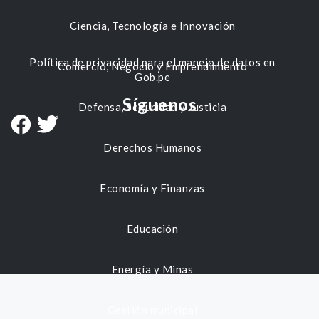
Ciencia, Tecnología e Innovación
Política de privacidad para el manejo de datos en
Comercio, Negocio y Emprendimiento
Gob.pe
Síguenos
Defensa, Seguridad y Justicia
Derechos Humanos
Economía y Finanzas
Educación
Energía y Minas
Gestión municipal