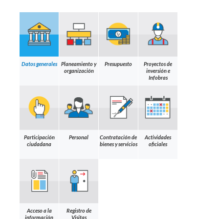
Datos generales
Planeamiento y
Presupuesto
Proyectos de
organización
inversión e
Infobras
Participación
Personal
Contratación de
Actividades
ciudadana
bienes y servicios
oficiales
Acceso a la
Registro de
información
Visitas