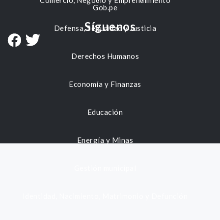
Comercio, Negocio y Emprendimiento
Gob.pe
Síguenos
Defensa, Seguridad y Justicia
Derechos Humanos
Economía y Finanzas
Educación
Energía y Minas
Gestión municipal
Identidad, Nacimiento, Matrimonio y Defunción