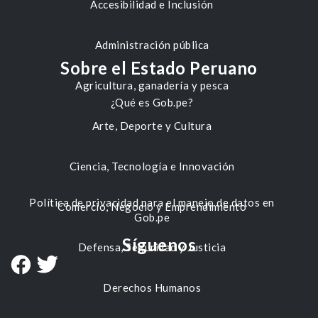
Accesibilidad e Inclusión
Administración pública
Sobre el Estado Peruano
Agricultura, ganadería y pesca
¿Qué es Gob.pe?
Arte, Deporte y Cultura
Ciencia, Tecnología e Innovación
Política de privacidad para el manejo de datos en
Comercio, Negocio y Emprendimiento
Gob.pe
Síguenos
Defensa, Seguridad y Justicia
Derechos Humanos