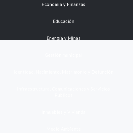
Economía y Finanzas
Educación
Energía y Minas
Gestión municipal
Identidad, Nacimiento, Matrimonio y Defunción
Infraestructura, Comunicaciones y Servicios
Públicos
Inmuebles y Vivienda
Medio Ambiente