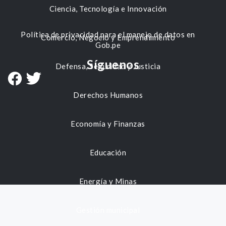
Ciencia, Tecnología e Innovación
Política de privacidad para el manejo de datos en
Comercio, Negocio y Emprendimiento
Gob.pe
Síguenos
Defensa, Seguridad y Justicia
Derechos Humanos
Economía y Finanzas
Educación
Energía y Minas
Gestión municipal