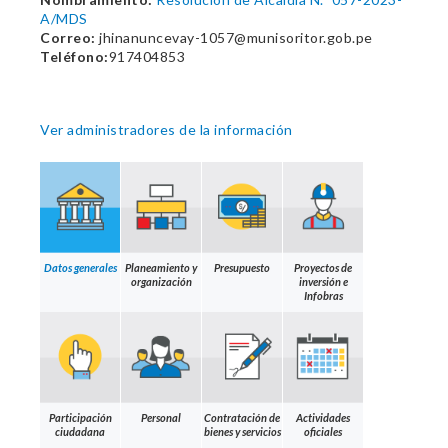
A/MDS
Correo:
jhinanuncevay-1057@munisoritor.gob.pe
Teléfono:
917404853
Ver administradores de la información
Datos generales
Planeamiento y
Presupuesto
Proyectos de
organización
inversión e
Infobras
Participación
Personal
Contratación de
Actividades
ciudadana
bienes y servicios
oficiales