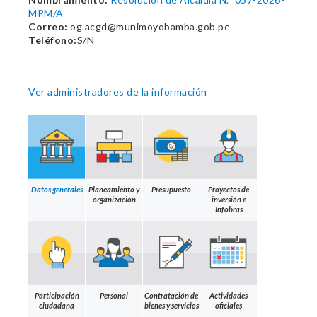
MPM/A
Correo:
og.acgd@munimoyobamba.gob.pe
Teléfono:
S/N
Ver administradores de la información
Datos generales
Planeamiento y
Presupuesto
Proyectos de
organización
inversión e
Infobras
Participación
Personal
Contratación de
Actividades
ciudadana
bienes y servicios
oficiales