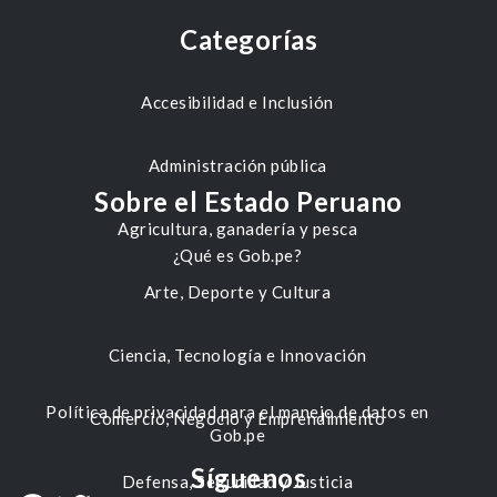
Categorías
Accesibilidad e Inclusión
Administración pública
Sobre el Estado Peruano
Agricultura, ganadería y pesca
¿Qué es Gob.pe?
Arte, Deporte y Cultura
Ciencia, Tecnología e Innovación
Política de privacidad para el manejo de datos en
Comercio, Negocio y Emprendimiento
Gob.pe
Síguenos
Defensa, Seguridad y Justicia