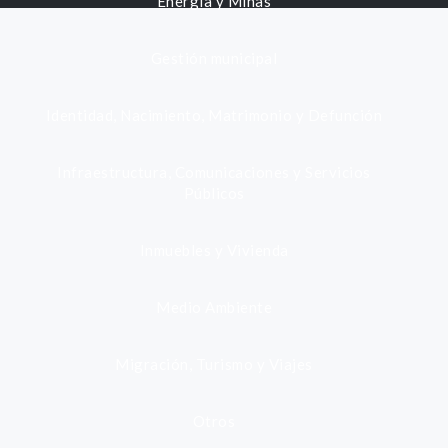
Energía y Minas
Gestión municipal
Identidad, Nacimiento, Matrimonio y Defunción
Infraestructura, Comunicaciones y Servicios
Públicos
Inmuebles y Vivienda
Medio Ambiente
Migración, Turismo y Viajes
Otros