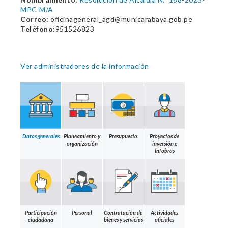
MPC-M/A
Correo:
oficinageneral_agd@municarabaya.gob.pe
Teléfono:
951526823
Ver administradores de la información
Datos generales
Planeamiento y
Presupuesto
Proyectos de
organización
inversión e
Infobras
Participación
Personal
Contratación de
Actividades
ciudadana
bienes y servicios
oficiales