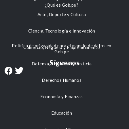
¿Qué es Gob.pe?
Arte, Deporte y Cultura
Ciencia, Tecnología e Innovación
Política de privacidad para el manejo de datos en
Comercio, Negocio y Emprendimiento
Gob.pe
Síguenos
Defensa, Seguridad y Justicia
Derechos Humanos
Economía y Finanzas
Educación