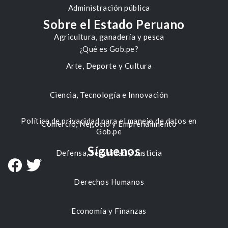
Administración pública
Sobre el Estado Peruano
Agricultura, ganadería y pesca
¿Qué es Gob.pe?
Arte, Deporte y Cultura
Ciencia, Tecnología e Innovación
Política de privacidad para el manejo de datos en
Comercio, Negocio y Emprendimiento
Gob.pe
Síguenos
Defensa, Seguridad y Justicia
Derechos Humanos
Economía y Finanzas