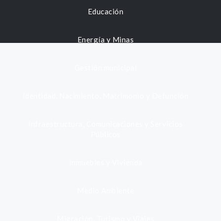
Educación
Energía y Minas
Gestión municipal
Identidad, Nacimiento, Matrimonio y Defunción
Infraestructura, Comunicaciones y Servicios
Públicos
Inmuebles y Vivienda
Medio Ambiente
Migración, Turismo y Viajes