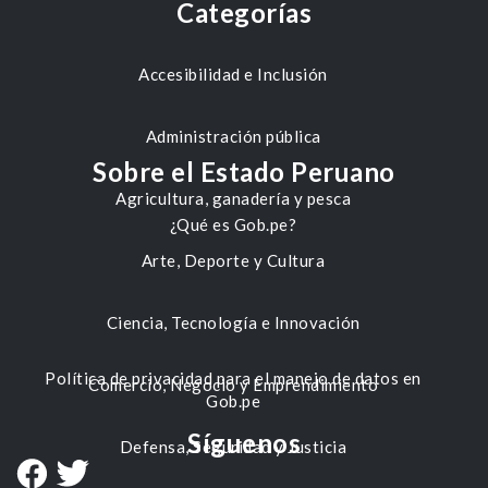
Categorías
Accesibilidad e Inclusión
Administración pública
Sobre el Estado Peruano
Agricultura, ganadería y pesca
¿Qué es Gob.pe?
Arte, Deporte y Cultura
Ciencia, Tecnología e Innovación
Política de privacidad para el manejo de datos en
Comercio, Negocio y Emprendimiento
Gob.pe
Síguenos
Defensa, Seguridad y Justicia