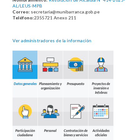
AL/LEUS-MPB
Correo:
secretaria@munibarranca.gob.pe
Teléfono:
2355721 Anexo 211
Ver administradores de la información
Datos generales
Planeamiento y
Presupuesto
Proyectos de
organización
inversión e
Infobras
Participación
Personal
Contratación de
Actividades
ciudadana
bienes y servicios
oficiales