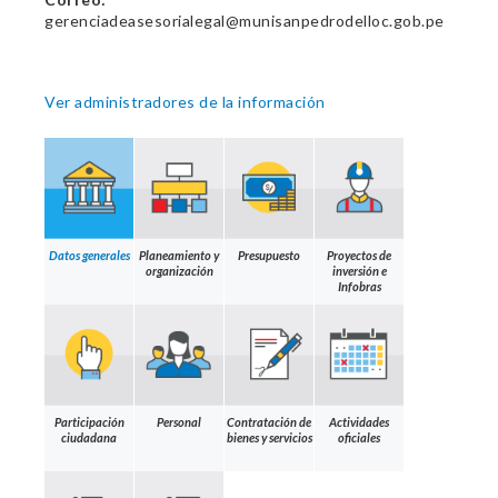
gerenciadeasesorialegal@munisanpedrodelloc.gob.pe
Ver administradores de la información
Datos generales
Planeamiento y
Presupuesto
Proyectos de
organización
inversión e
Infobras
Participación
Personal
Contratación de
Actividades
ciudadana
bienes y servicios
oficiales