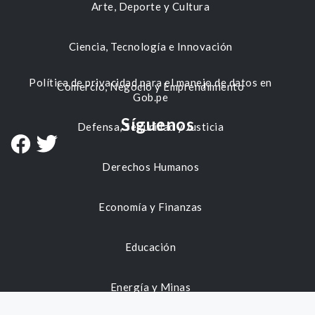
Arte, Deporte y Cultura
Ciencia, Tecnología e Innovación
Política de privacidad para el manejo de datos en
Comercio, Negocio y Emprendimiento
Gob.pe
Síguenos
Defensa, Seguridad y Justicia
Derechos Humanos
Economía y Finanzas
Educación
Energía y Minas