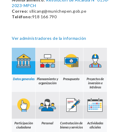
2023-MPCH
Correo:
sllicang@munichepen.gob.pe
Teléfono:
918 166 790
Ver administradores de la información
Datos generales
Planeamiento y
Presupuesto
Proyectos de
organización
inversión e
Infobras
Participación
Personal
Contratación de
Actividades
ciudadana
bienes y servicios
oficiales