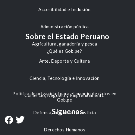
Accesibilidad e Inclusión
Administración pública
Sobre el Estado Peruano
Agricultura, ganadería y pesca
¿Qué es Gob.pe?
Arte, Deporte y Cultura
Ciencia, Tecnología e Innovación
Política de privacidad para el manejo de datos en
Comercio, Negocio y Emprendimiento
Gob.pe
Síguenos
Defensa, Seguridad y Justicia
Derechos Humanos