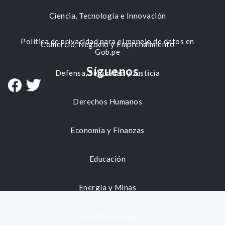
Ciencia, Tecnología e Innovación
Política de privacidad para el manejo de datos en
Comercio, Negocio y Emprendimiento
Gob.pe
Síguenos
Defensa, Seguridad y Justicia
Derechos Humanos
Economía y Finanzas
Educación
Energía y Minas
Gestión municipal