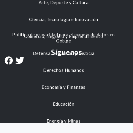
Arte, Deporte y Cultura
Ciencia, Tecnología e Innovación
Política de privacidad para el manejo de datos en
Comercio, Negocio y Emprendimiento
Gob.pe
Síguenos
Defensa, Seguridad y Justicia
Derechos Humanos
Economía y Finanzas
Educación
Energía y Minas