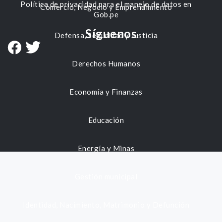
Política de privacidad para el manejo de datos en
Comercio, Negocio y Emprendimiento
Gob.pe
Síguenos
Defensa, Seguridad y Justicia
Derechos Humanos
Economía y Finanzas
Educación
Energía y Minas
Gestión municipal
Identidad, Nacimiento, Matrimonio y Defunción