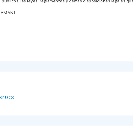
s públicos, las leyes, reglamentos y demás disposiciones legales qu
UAMANI
contacto