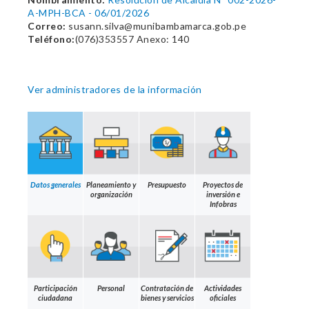
A-MPH-BCA - 06/01/2026
Correo:
susann.silva@munibambamarca.gob.pe
Teléfono:
(076)353557 Anexo: 140
Ver administradores de la información
Datos generales
Planeamiento y
Presupuesto
Proyectos de
organización
inversión e
Infobras
Participación
Personal
Contratación de
Actividades
ciudadana
bienes y servicios
oficiales