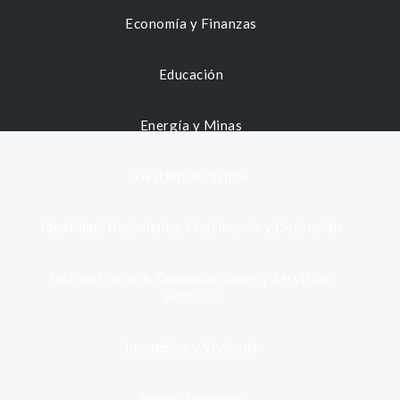
Economía y Finanzas
Educación
Energía y Minas
Gestión municipal
Identidad, Nacimiento, Matrimonio y Defunción
Infraestructura, Comunicaciones y Servicios
Públicos
Inmuebles y Vivienda
Medio Ambiente