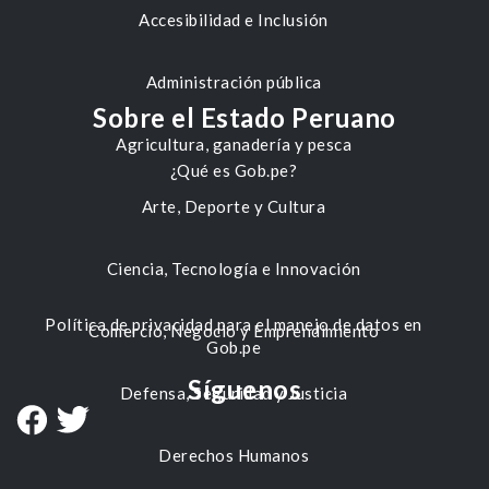
Accesibilidad e Inclusión
Administración pública
Sobre el Estado Peruano
Agricultura, ganadería y pesca
¿Qué es Gob.pe?
Arte, Deporte y Cultura
Ciencia, Tecnología e Innovación
Política de privacidad para el manejo de datos en
Comercio, Negocio y Emprendimiento
Gob.pe
Síguenos
Defensa, Seguridad y Justicia
Derechos Humanos