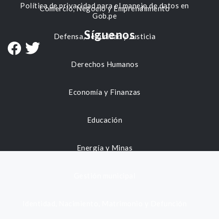
Política de privacidad para el manejo de datos en
Comercio, Negocio y Emprendimiento
Gob.pe
Síguenos
Defensa, Seguridad y Justicia
Derechos Humanos
Economía y Finanzas
Educación
Energía y Minas
Gestión municipal
Identidad, Nacimiento, Matrimonio y Defunción