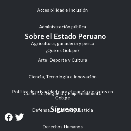
Accesibilidad e Inclusión
Administración pública
Sobre el Estado Peruano
Agricultura, ganadería y pesca
¿Qué es Gob.pe?
Arte, Deporte y Cultura
Ciencia, Tecnología e Innovación
Política de privacidad para el manejo de datos en
Comercio, Negocio y Emprendimiento
Gob.pe
Síguenos
Defensa, Seguridad y Justicia
Derechos Humanos