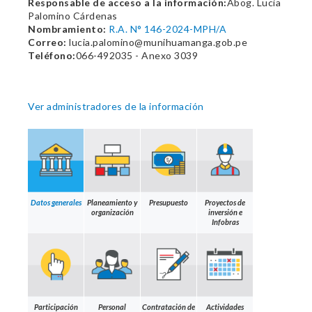
Responsable de acceso a la información:
Abog. Lucia
Palomino Cárdenas
Nombramiento:
R.A. N° 146-2024-MPH/A
Correo:
lucia.palomino@munihuamanga.gob.pe
Teléfono:
066-492035 - Anexo 3039
Ver administradores de la información
Datos generales
Planeamiento y
Presupuesto
Proyectos de
organización
inversión e
Infobras
Participación
Personal
Contratación de
Actividades