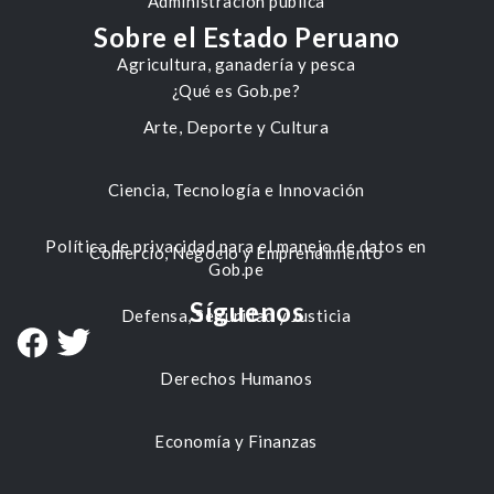
Administración pública
Sobre el Estado Peruano
Agricultura, ganadería y pesca
¿Qué es Gob.pe?
Arte, Deporte y Cultura
Ciencia, Tecnología e Innovación
Política de privacidad para el manejo de datos en
Comercio, Negocio y Emprendimiento
Gob.pe
Síguenos
Defensa, Seguridad y Justicia
Derechos Humanos
Economía y Finanzas