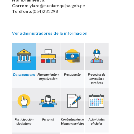
Correo:
ylazo@muniarequipa.gob.pe
Teléfono:
(054)281298
Ver administradores de la información
Datos generales
Planeamiento y
Presupuesto
Proyectos de
organización
inversión e
Infobras
Participación
Personal
Contratación de
Actividades
ciudadana
bienes y servicios
oficiales