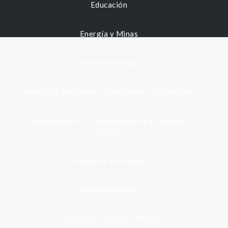
Educación
Energía y Minas
Gestión municipal
Identidad, Nacimiento, Matrimonio y Defunción
Infraestructura, Comunicaciones y Servicios
Públicos
Inmuebles y Vivienda
Medio Ambiente
Migración, Turismo y Viajes