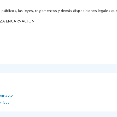
s públicos, las leyes, reglamentos y demás disposiciones legales qu
OZA ENCARNACION
contacto
ónicos