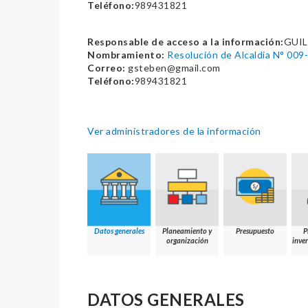
Teléfono:
989431821
Responsable de acceso a la información:
GUI
Nombramiento:
Resolución de Alcaldia N° 00
Correo:
gsteben@gmail.com
Teléfono:
989431821
Ver administradores de la información
Datos generales
Planeamiento y
Presupuesto
P
organización
inver
DATOS GENERALES