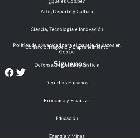
¿Qué es Gob.pe?
Arte, Deporte y Cultura
Ciencia, Tecnología e Innovación
Política de privacidad para el manejo de datos en
Comercio, Negocio y Emprendimiento
Gob.pe
Síguenos
Defensa, Seguridad y Justicia
Derechos Humanos
Economía y Finanzas
Educación
Energía y Minas