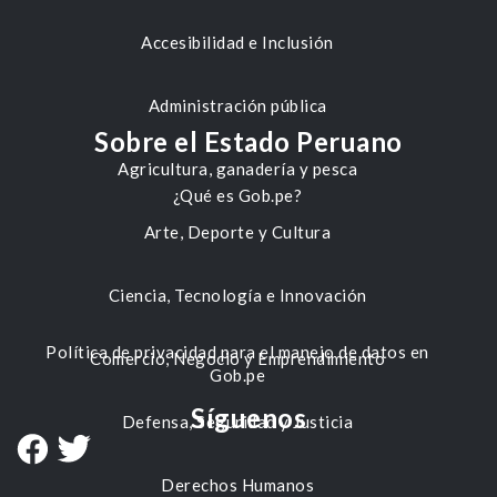
Accesibilidad e Inclusión
Administración pública
Sobre el Estado Peruano
Agricultura, ganadería y pesca
¿Qué es Gob.pe?
Arte, Deporte y Cultura
Ciencia, Tecnología e Innovación
Política de privacidad para el manejo de datos en
Comercio, Negocio y Emprendimiento
Gob.pe
Síguenos
Defensa, Seguridad y Justicia
Derechos Humanos