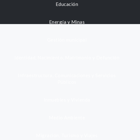
Educación
Energía y Minas
Gestión municipal
Identidad, Nacimiento, Matrimonio y Defunción
Infraestructura, Comunicaciones y Servicios
Públicos
Inmuebles y Vivienda
Medio Ambiente
Migración, Turismo y Viajes