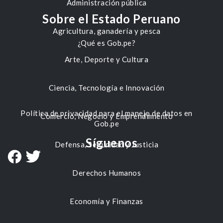
Administración pública
Sobre el Estado Peruano
Agricultura, ganadería y pesca
¿Qué es Gob.pe?
Arte, Deporte y Cultura
Ciencia, Tecnología e Innovación
Política de privacidad para el manejo de datos en
Comercio, Negocio y Emprendimiento
Gob.pe
Síguenos
Defensa, Seguridad y Justicia
Derechos Humanos
Economía y Finanzas