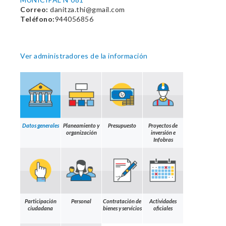
Correo:
danitza.thi@gmail.com
Teléfono:
944056856
Ver administradores de la información
Datos generales
Planeamiento y
Presupuesto
Proyectos de
organización
inversión e
Infobras
Participación
Personal
Contratación de
Actividades
ciudadana
bienes y servicios
oficiales