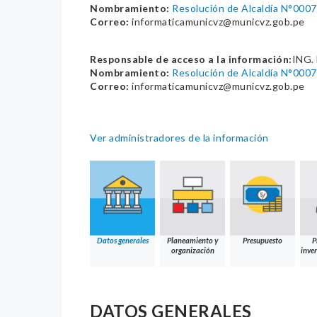
Nombramiento:
Resolución de Alcaldía N°0
Correo:
informaticamunicvz@municvz.gob.pe
Responsable de acceso a la información:
ING.
Nombramiento:
Resolución de Alcaldía N°0
Correo:
informaticamunicvz@municvz.gob.pe
Ver administradores de la información
Datos generales
Planeamiento y
Presupuesto
P
organización
inver
DATOS GENERALES