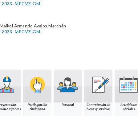
007-2023- MPCVZ-GM
 Maikol Armando Avalos Marchán
007-2023- MPCVZ-GM
royectos de
Participación
Personal
Contratación de
Actividades
sión e Infobras
ciudadana
bienes y servicios
oficiales